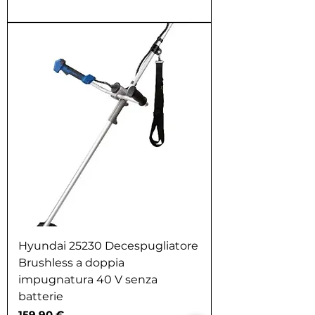
Hyundai 25230 Decespugliatore
Brushless a doppia
impugnatura 40 V senza
batterie
Prezzo
159,90 €