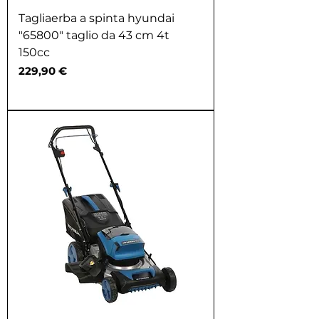
Tagliaerba a spinta hyundai
"65800" taglio da 43 cm 4t
150cc
Prezzo
229,90 €