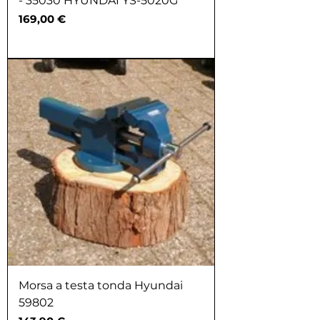
- 35030 HYUNDAI YS-5020G
Prezzo
169,00 €
Morsa a testa tonda Hyundai
59802