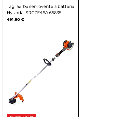
Tagliaerba semovente a batteria
Hyundai SRCZE46A 65835
Prezzo
491,90 €
nuovo arrivo