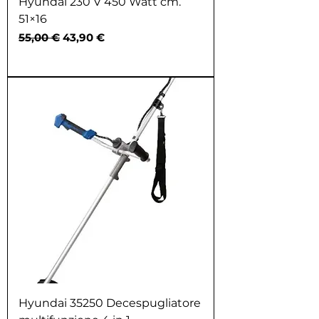
Hyundai 230 V 450 Watt cm.
51×16
Prezzo regolare
Prezzo scontato
55,00 €
43,90 €
Hyundai 35250 Decespugliatore