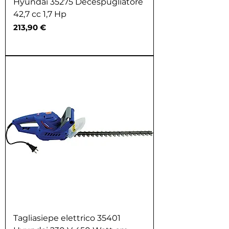
Hyundai 35275 Decespugliatore
42,7 cc 1,7 Hp
Prezzo
213,90 €
Tagliasiepe elettrico 35401