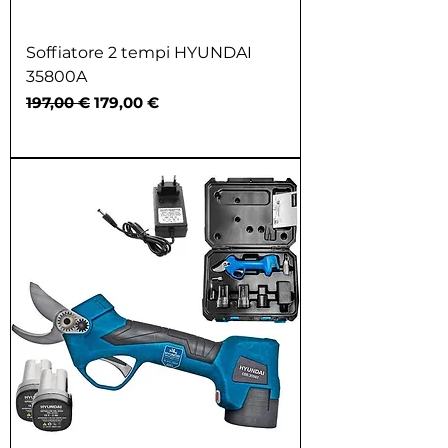
Soffiatore 2 tempi HYUNDAI
35800A
Prezzo regolare
Prezzo scontato
197,00 €
179,00 €