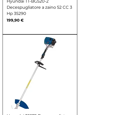
Hyundai TT-BG520-2
Decespugliatore a zaino 52 CC 3
Hp 35290
Prezzo
199,90 €