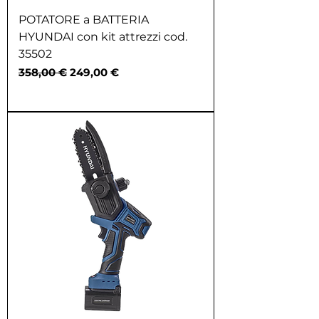
POTATORE a BATTERIA
HYUNDAI con kit attrezzi cod.
35502
Prezzo regolare
Prezzo scontato
358,00 €
249,00 €