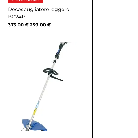
Decespugliatore leggero
BC241S
Prezzo regolare
Prezzo scontato
375,00 €
259,00 €