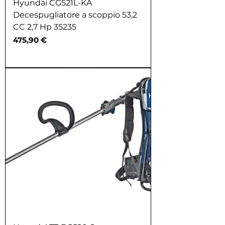
Hyundai CG521L-KA
Decespugliatore a scoppio 53,2
CC 2,7 Hp 35235
Prezzo
475,90 €