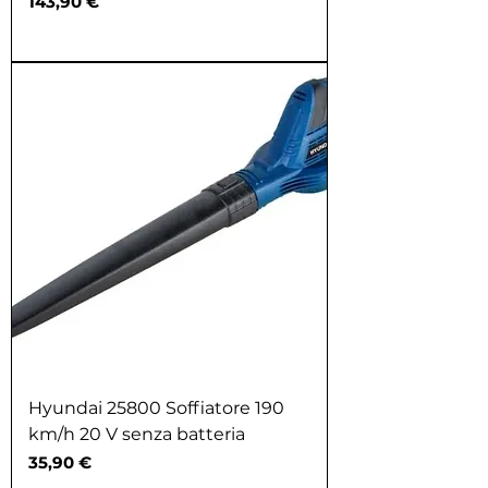
Prezzo
143,90 €
Hyundai 25800 Soffiatore 190
km/h 20 V senza batteria
Prezzo
35,90 €