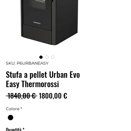
SKU: P6URBANEASY
Stufa a pellet Urban Evo
Easy Thermorossi
Prezzo
Prezzo
 1840,00 € 
1800,00 €
regolare
scontato
Colore
*
Quantità
*