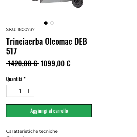
SKU: 1800737
Trinciaerba Oleomac DEB
517
Prezzo
Prezzo
 1420,00 € 
1099,00 €
regolare
scontato
Quantità
*
Aggiungi al carrello
Caratteristiche tecniche