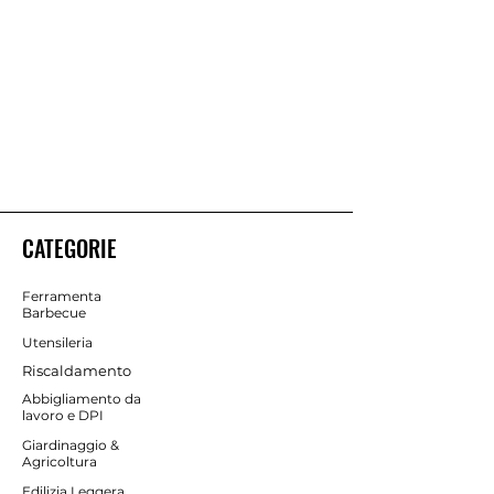
Peso singolo articolo completo
compreso di imballo
58 kg
CATEGORIE
Ferramenta
Barbecue
Utensileria
Riscaldamento
Abbigliamento da
lavoro e DPI
Giardinaggio &
Agricoltura
Edilizia Leggera