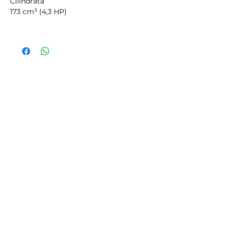
Cilindrata
173 cm³ (4,3 HP)
Larghezza taglio
51 cm
Ruote
diametro 200-420 mm con ruota
singola frontale in plastica
Motore marca/modello
RATO RV 170
Scocca
acciaio
Trasmissione
1 marcia avanti
Regolazione altezza taglio
centralizzata, 4 posizioni (regolabile
dall’impugnatura)
Altezza taglio
55-70-90-110 mm
Velocità (km/h)
2,8
Peso
52 kg