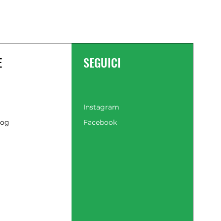
dimensioni di 1385x605x930 mm,
questo rasaerba Hyundai unisce
prestazioni di alto livello con una
praticità d'uso che semplifica la tua
esperienza di cura del prato.
E
SEGUICI
Caratteristiche:
Ruote maggiorate: diametro 180/200
mm
Taglio regolabile 7 differenti altezze
di taglio da 25/75 mm selezionabili
Instagram
con un unico comando centralizzato
log
Facebook
Regolazione centralizzata con una
sola leva è possibile variare l'altezza
di tutte le 4 ruote con una unica
azione
Cilindrata: 150 cc
Potenza: 3,5 HP/2,6 kW
Capacità contenitore erba: 45 litri
Giri motore: 2800 rpm
Larghezza taglio: 43 cm
Numero altezze di taglio: 7