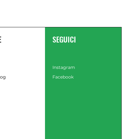
diversa dimensione per adattamento
alle esigenze operative
Sacco di raccolta con capacità di 40
litri per contenimento del materiale
aspirato
E
SEGUICI
Comandi funzione collocati sulla
maniglia principale per azionamento
con una sola mano
Impugnatura ergonomica con
sistema di ammortizzazione per
Instagram
riduzione delle vibrazioni
Serbatoio carburante da 500 ml
log
Facebook
accessibile dalla parte inferiore
dell'attrezzo
Candela protetta da cappuccio in
gomma estraibile per manutenzioni
periodiche
Tubi di aspirazione/soffiaggio da 90
cm per operatività confortevole
Dotazione inclusa
Unità motore soffiatore aspiratore