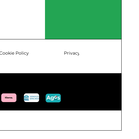
Hyundai 35800A
Bocchetta per soffiatore
Bocchetta per aspiratore
Tubi di collegamento da 90 cm
Sacco di raccolta da 40 litri
Manuale d'uso e manutenzione
Specifiche Tecniche
Parametro
Valore
Cookie Policy
Privacy & Policy
Modello
Hyundai 35800A
Tipo motore
2 tempi a scoppio
Cilindrata
26 cc (25,4 cc)
Potenza
0,75 kW (1,0 HP)
Raffreddame
Ad aria
nto
Avviamento
Manuale a strappo con
corda auto-avvolgente
Alimentazion
Miscela al 2,5%
e
Capacità
500 ml
serbatoio
Velocità aria
270-290 km/h