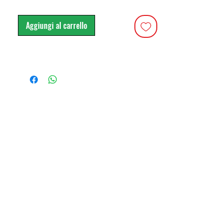
evidenzia nessuno spostamento.
Contribuisce all’isolamento termico e
Aggiungi al carrello
acustico.
- Prodotto a bassissime emissioni.