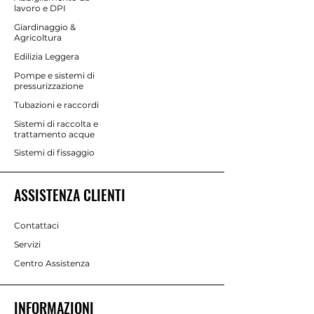
Highsafe-Tex® speciale suoletta anti-
lavoro e DPI
perforazione ad alta densità. Realizzata
Giardinaggio &
con un materiale innovativo e cucita
Agricoltura
alla tomaia garantisce il più alto
Edilizia Leggera
standard di protezione. Resistente e
Pompe e sistemi di
flessibile.
pressurizzazione
PLANTARE: E.V.A. anatomico estraibile.
Tubazioni e raccordi
NORMATIVA: EN ISO 20345 S1P SRC
Sistemi di raccolta e
trattamento acque
Sistemi di fissaggio
ASSISTENZA CLIENTI
Contattaci
Servizi
Centro Assistenza
INFORMAZIONI