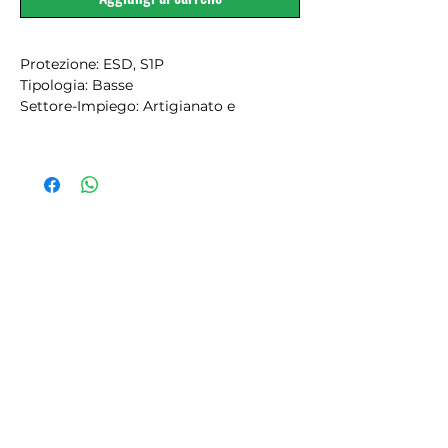
Protezione: ESD, S1P
Tipologia: Basse
Settore-Impiego: Artigianato e
Impiantistica, Carrozzerie e Officine,
Falegnameria, Industria manifatturiera,
Pulizia e Manutenzione, Settore
terziario e Commercio, Trasporti e
Logistica, Utilities
Certificazioni: S1P
Ambiente lavorativo: Ambienti asciutti,
Per superfici lisce
TOMAIA: Vitello scamosciato bottalato /
Tessuto cotone trattato vintage.
FODERA: Solidbreath® High
performance, realizzata con uno
speciale tessuto "a poro aperto" che
elimina l'aria "viziata" e l'umidità
durante la camminata, rendendo i piedi
assolutamente freschi ed asciutti.