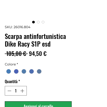
SKU: 26016.804
Scarpa antinfortunistica
Dike Racy S1P esd
Prezzo
Prezzo
 105,00 € 
94,50 €
regolare
scontato
Colore
*
Quantità
*
Aggiungi al carrello