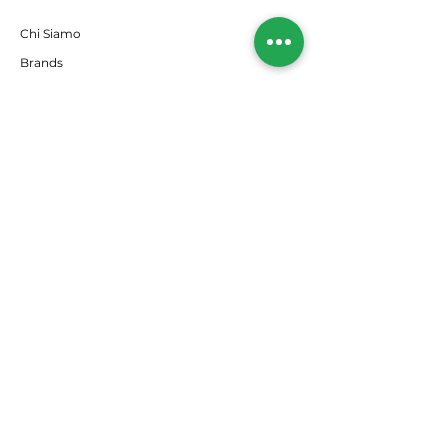
Chi Siamo
Brands
RISORSE
Offerte
Il nostro Blog
SEGUICI
Instagram
Facebook