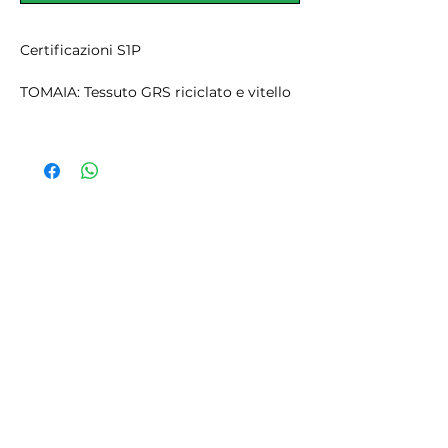
Certificazioni S1P
TOMAIA: Tessuto GRS riciclato e vitello
scamosciato bottalato da concerie
LWG-certified con rinforzo puntalino in
film PU
FODERA: Solidbreath® RR GRS
SUOLA: PU compatto BMBcert™
INTERSUOLA: PU espanso BMBcert™
PUNTALE: Aluforce® Rinforzato
riciclabile
SUOLETTA: Antiperforazione Highsafe-
tex®
PLANTARE: Anatomico foam
riciclato/riciclabile
NORME: EN ISO 20345:2022 S1PL SR FO