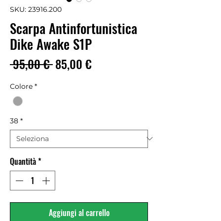
SKU: 23916.200
Scarpa Antinfortunistica
Dike Awake S1P
Prezzo
Prezzo
 95,00 € 
85,00 €
regolare
scontato
Colore
*
38
*
Quantità
*
Aggiungi al carrello