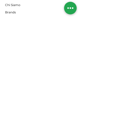
Chi Siamo
Brands
RISORSE
Offerte
Il nostro Blog
SEGUICI
Instagram
Facebook