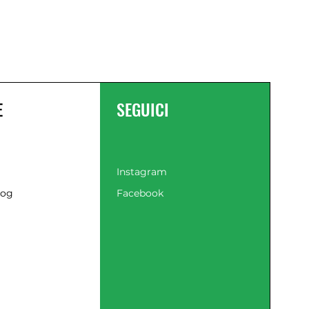
Highsafe-Tex® speciale suoletta anti-
perforazione ad alta densità. Realizzata
con un materiale innovativo e cucita
alla tomaia garantisce il più alto
standard di protezione. Resistente e
flessibile.
PLANTARE: in EVA, anatomico ed
E
SEGUICI
estraibile per il massimo comfort.
NORMATIVA: EN ISO 20345 S1P SRC
Instagram
log
Facebook