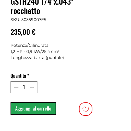
GSTH240 1/4''x.043"
rocchetto
SKU: 50359007E5
Prezzo
235,00 €
Potenza/Cilindrata
1,2 HP - 0,9 kW/25,4 cm³
Lunghezza barra (puntale)
25 cm, 10''
Catena (passo x spessore)
Quantità
*
1/4" x .043" (rocchetto)
Pompa olio
regolabile in alluminio, portata nulla al
minimo
Cap. serb. olio/carburante
0,16 L/0,20 L
Aggiungi al carrello
Livello pressione/potenza acustica
96,7/108 dB(A)
Livello di vibrazioni sx/dx