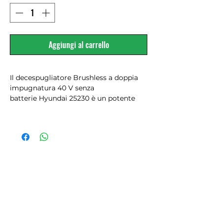
Aggiungi al carrello
Il decespugliatore Brushless a doppia
impugnatura 40 V senza
batterie Hyundai 25230 è un potente
decespugliatore a batteria, ideale per
eseguire lavorazioni di sfalcio semi
professionali di zone verdi anche ampie.
Realizzato con grande impugnatura
doppia ad "U" non regolabile, permette
un maggior controllo in fase di utilizzo
garantendo all'operatore la massima
stabilità e risultati più precisi.
Dotato di motore Brushless ed
alimentato da due batterie al litio da 20
V, questo elettroutensile offre