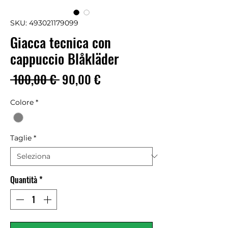
SKU: 493021179099
Giacca tecnica con
cappuccio Blåkläder
Prezzo
Prezzo
 100,00 € 
90,00 €
regolare
scontato
Colore
*
Taglie
*
Quantità
*