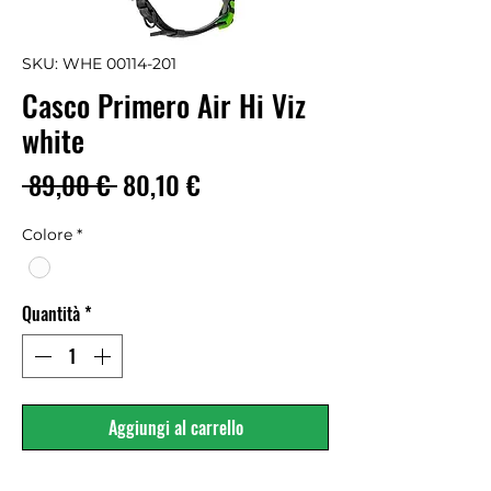
SKU: WHE 00114-201
Casco Primero Air Hi Viz
white
Prezzo
Prezzo
 89,00 € 
80,10 €
regolare
scontato
Colore
*
Quantità
*
Aggiungi al carrello