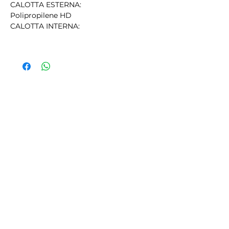
CALOTTA ESTERNA:
Polipropilene HD
CALOTTA INTERNA:
Polistirene espanso HD
FASCIA FRONTALE:
Nylon PA morbido
PESO 430 g
CERTIFICAZIONI
CSA Z94.1 TYPE I - CLASS C
EN 12492
Protection against side, front and rear
impacts
Shock energy absorption capacity
(Clauses 4.2.1.2 - front, 4.2.1.3 - lateral,
4.2.1.4 - rear)
Penetration (Clause 4.2.2)
Retention system strength (Clause
4.2.3)
Retention system effectiveness (Clause
4.2.4)
TAGLIA One size