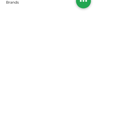
Brands
RISORSE
Offerte
Il nostro Blog
SEGUICI
Instagram
Facebook
Spedizioni e resi