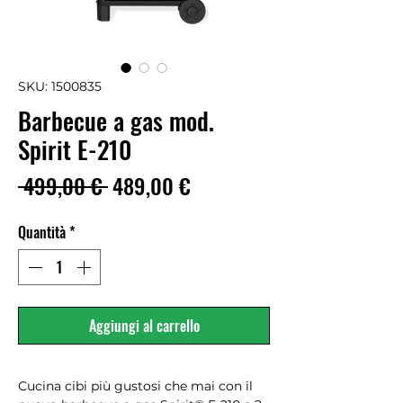
SKU: 1500835
Barbecue a gas mod.
Spirit E-210
Prezzo
Prezzo
 499,00 € 
489,00 €
regolare
scontato
Quantità
*
Aggiungi al carrello
Cucina cibi più gustosi che mai con il